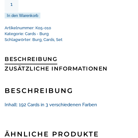
-
Ritter
In den Warenkorb
Burg
-
Artikelnummer:
K05-010
192
Kategorie:
Cards - Burg
Schlagwörter:
Burg
,
Cards
,
Set
St.
Menge
BESCHREIBUNG
ZUSÄTZLICHE INFORMATIONEN
BESCHREIBUNG
Inhalt: 192 Cards in 3 verschiedenen Farben
ÄHNLICHE PRODUKTE