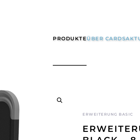
PRODUKTE
ÜBER CARDS
AKT
ERWEITERUNG BASIC
ERWEITER
BLACK – 8 