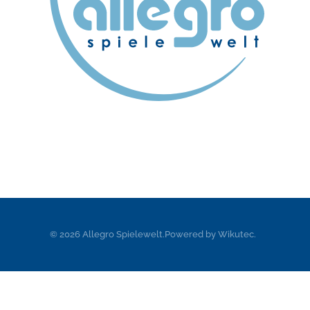
©
2026
Allegro Spielewelt.
Powered by
Wikutec
.