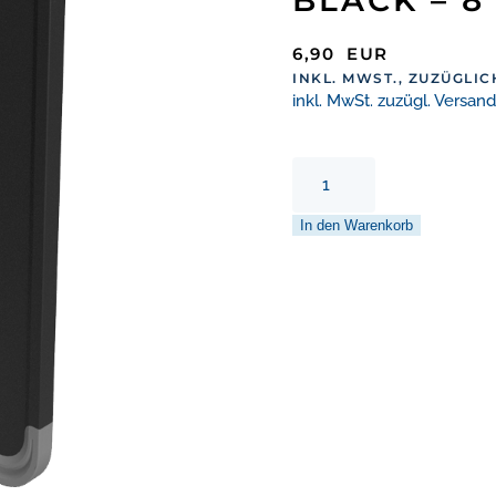
6,90
EUR
INKL. MWST., ZUZÜGLI
inkl. MwSt. zuzügl. Versan
Erweiterungspack
Cards
Black
In den Warenkorb
–
8
St.
Menge