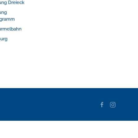
ung Dreieck
ung
logramm
urmelbahn
Burg