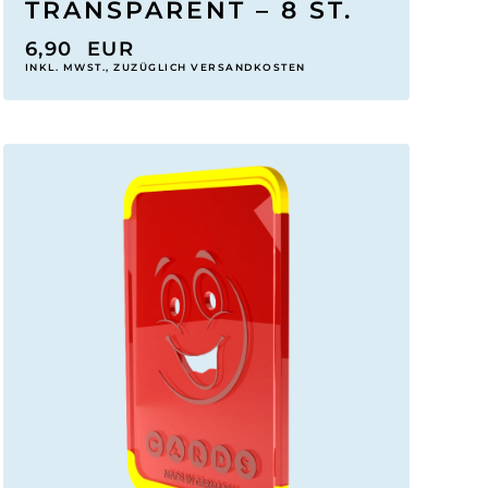
TRANSPARENT – 8 ST.
6,90
EUR
INKL. MWST., ZUZÜGLICH VERSANDKOSTEN