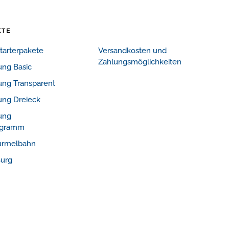
KTE
Starterpakete
Versandkosten und
Zahlungsmöglichkeiten
ung Basic
ung Transparent
ung Dreieck
ung
logramm
urmelbahn
Burg