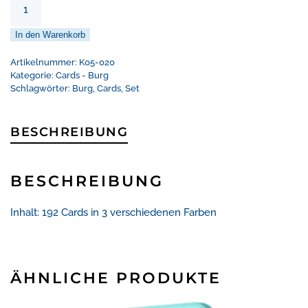
-
Burg
In den Warenkorb
Prinzessin
-
Artikelnummer:
K05-020
192
Kategorie:
Cards - Burg
Schlagwörter:
Burg
,
Cards
,
Set
St.
Menge
BESCHREIBUNG
BESCHREIBUNG
Inhalt: 192 Cards in 3 verschiedenen Farben
ÄHNLICHE PRODUKTE