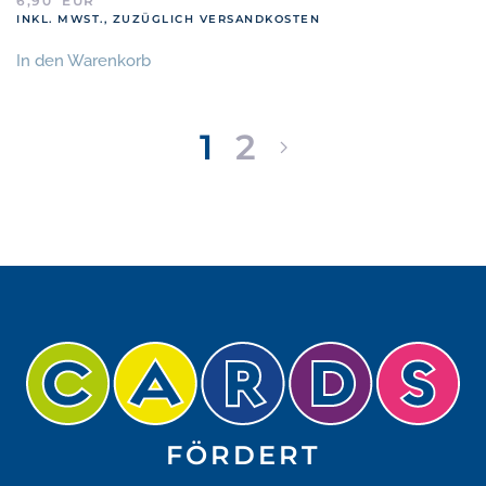
6,90
EUR
INKL. MWST., ZUZÜGLICH VERSANDKOSTEN
In den Warenkorb
1
2
FÖRDERT